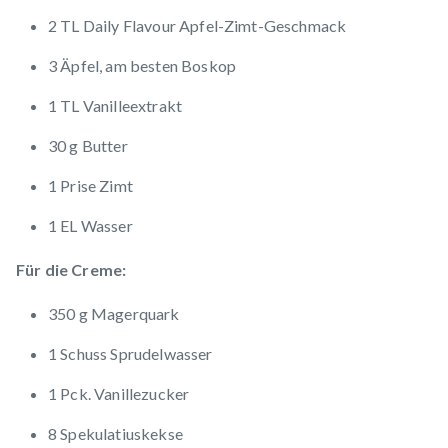
2 TL Daily Flavour Apfel-Zimt-Geschmack
3 Äpfel, am besten Boskop
1 TL Vanilleextrakt
30 g Butter
1 Prise Zimt
1 EL Wasser
Für die Creme:
350 g Magerquark
1 Schuss Sprudelwasser
1 Pck. Vanillezucker
8 Spekulatiuskekse