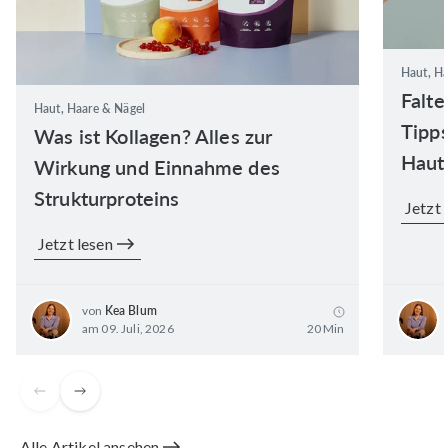
Haut, Ha
Falte
Haut, Haare & Nägel
Tipps
Was ist Kollagen? Alles zur
Haut
Wirkung und Einnahme des
Strukturproteins
Jetzt 
Jetzt lesen
von
Kea Blum
am 09. Juli, 2026
20 Min
Alle Artikel ansehen