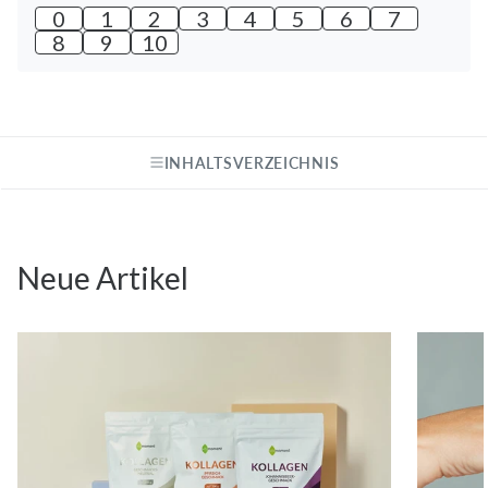
0
1
2
3
4
5
6
7
8
9
10
INHALTSVERZEICHNIS
Neue Artikel