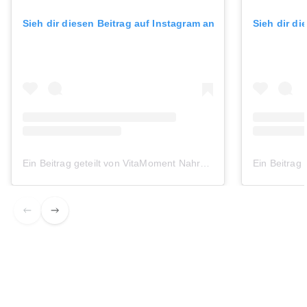
Sieh dir diesen Beitrag auf Instagram an
Sieh dir di
Ein Beitrag geteilt von VitaMoment Nahrungsergänzung (@vitamoment.de)