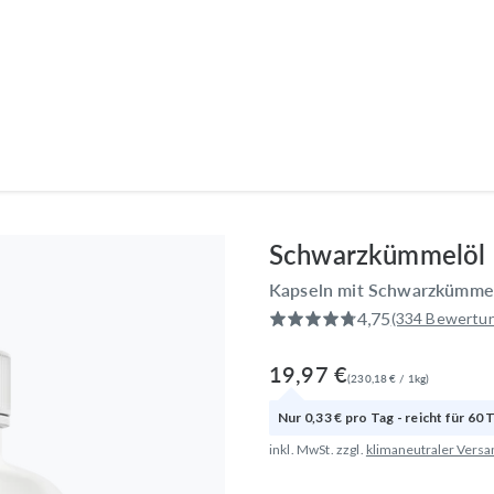
Produkte
Anwendungsbereiche
Wissen
Entdecken
Schwarzkümmelöl
Kapseln mit Schwarzkümmel
4,75
(334 Bewertu
19,97 €
(
230,18 €
/
1
kg
)
Nur
0,33 €
pro
Tag
- reicht für
60
T
inkl. MwSt. zzgl.
klimaneutraler Versa