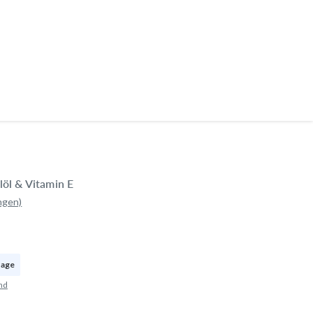
öl & Vitamin E
ngen)
age
nd