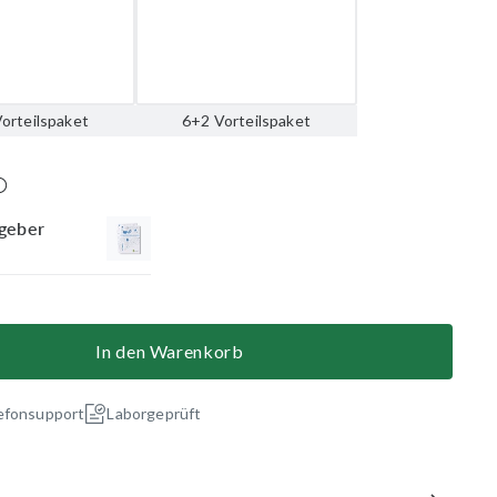
orteilspaket
6+2 Vorteilspaket
geber
In den Warenkorb
efonsupport
Laborgeprüft