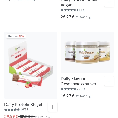
Vegan
1116
26,97 €
(
53,94 €
/
kg
)
Bis zu
- 8%
Daily Flavour 
Geschmackspulver
2793
16,97 €
(
77,14 €
/
kg
)
Daily Protein Riegel
1978
29,59 €
32,28 €
(
49,32 €
/
kg
)