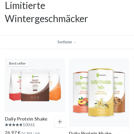
Limitierte
Wintergeschmäcker
Sortieren
Bestseller
Daily Protein Shake
10061
26,97 €
Daily Protein Shake 
(
53,94 €
/
kg
)