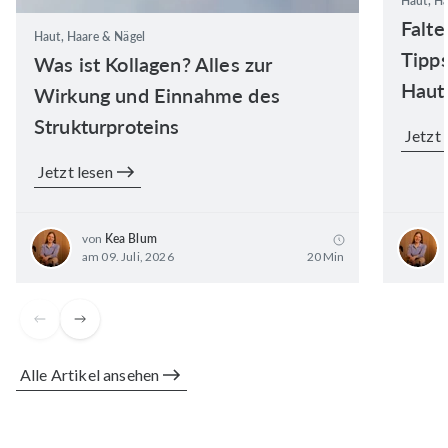
Haut, Ha
Falte
Haut, Haare & Nägel
Tipps
Was ist Kollagen? Alles zur
Haut
Wirkung und Einnahme des
Strukturproteins
Jetzt 
Jetzt lesen
von
Kea Blum
am 09. Juli, 2026
20 Min
Alle Artikel ansehen