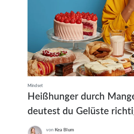
Mindset
Heißhunger durch Mange
deutest du Gelüste richti
von
Kea Blum