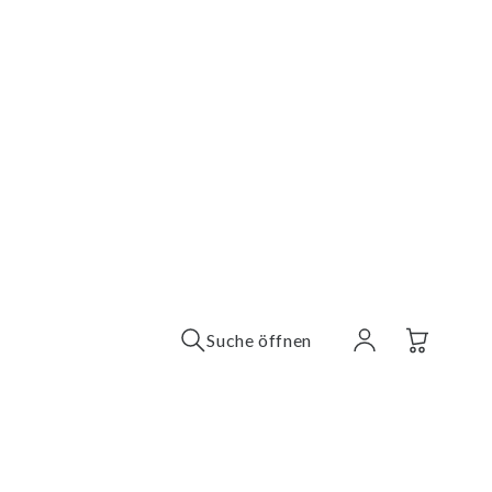
Suche öffnen