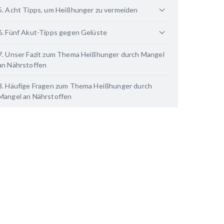
5. Acht Tipps, um Heißhunger zu vermeiden
6. Fünf Akut-Tipps gegen Gelüste
7. Unser Fazit zum Thema Heißhunger durch Mangel
an Nährstoffen
8. Häufige Fragen zum Thema Heißhunger durch
Mangel an Nährstoffen