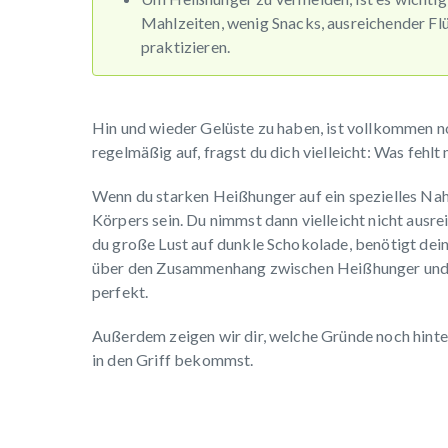
Mahlzeiten, wenig Snacks, ausreichender F
praktizieren.
Hin und wieder Gelüste zu haben, ist vollkommen no
regelmäßig auf, fragst du dich vielleicht: Was fehl
Wenn du starken Heißhunger auf ein spezielles Nah
Körpers sein. Du nimmst dann vielleicht nicht aus
du große Lust auf dunkle Schokolade, benötigt de
über den Zusammenhang zwischen Heißhunger und N
perfekt.
Außerdem zeigen wir dir, welche Gründe noch hinte
in den Griff bekommst.