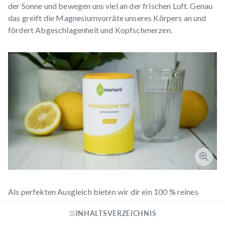
der Sonne und bewegen uns viel an der frischen Luft. Genau
das greift die Magnesiumvorräte unseres Körpers an und
fördert Abgeschlagenheit und Kopfschmerzen.
Als perfekten Ausgleich bieten wir dir ein 100 % reines
Magnesiumcitrat
mit optimaler Aufnahmequalität für
INHALTSVERZEICHNIS
deinen Körper. Das feine Pulver schmeckt natürlich zitronig