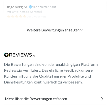
Ingeborg M.
verifizierter Kauf
Variante: Kaffee-Karamell
Vor 2 Wochen
Ist ein guter. Trunk für morgens, ersetzt im Sommer den
Kaffee
Weitere Bewertungen anzeigen
Sabine I.
verifizierter Kauf
Variante: Vanille
Vor 2 Wochen
Sehr leckerer Shake.Überhaupt alle sind sehr lecker und
Die Bewertungen sind von der unabhängigen Plattform
sättigend,oder einfach nur für zwischendurch
Reviews.io verifiziert. Das ehrliche Feedback unserer
Kunden hilft uns, die Qualität unserer Produkte und
Dienstleistungen kontinuierlich zu verbessern.
Dieter G.
verifizierter Kauf
Variante: Erdbeer
Vor 2 Wochen
Mehr über die Bewertungen erfahren
Dieses Erdbeer-Proteinpulver hat mich komplett
überzeugt! Der Geschmack ist total lecker und