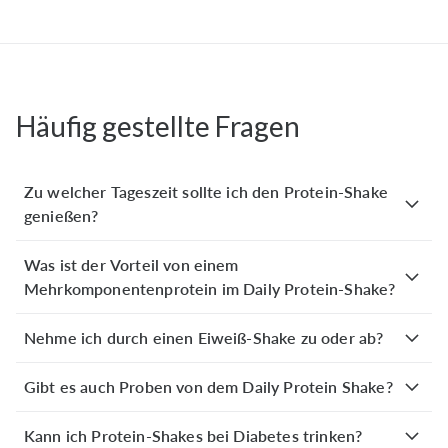
natürlich. Überhaupt nicht künstlich. Besonders genial
finde ich, dass es selbst mit Wa
...
Mehr anzeigen
Häufig gestellte Fragen
Dieter G.
verifizierter Kauf
Variante: Vanille
Vor 2 Wochen
Zu welcher Tageszeit sollte ich den Protein-Shake
Dieses Vanille-Proteinpulver hat mich komplett
genießen?
überzeugt! Der Geschmack ist total lecker und
natürlich. Überhaupt nicht künstlich. Besonders genial
Was ist der Vorteil von einem
finde ich, dass es selbst mit Wa
...
Mehrkomponentenprotein im Daily Protein-Shake?
Mehr anzeigen
Nehme ich durch einen Eiweiß-Shake zu oder ab?
Gibt es auch Proben von dem Daily Protein Shake?
Dieter G.
verifizierter Kauf
Variante: Himbeer
Kann ich Protein-Shakes bei Diabetes trinken?
Vor 2 Wochen