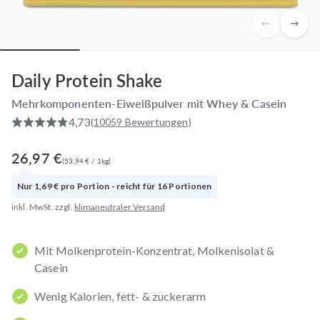
Daily Protein Shake
Mehrkomponenten-Eiweißpulver mit Whey & Casein
4,73
(10059 Bewertungen)
26,97 €
(
53,94 €
/
1
kg
)
Nur
1,69 €
pro
Portion
- reicht für
16
Portionen
inkl. MwSt. zzgl.
klimaneutraler Versand
Mit Molkenprotein-Konzentrat, Molkenisolat &
Casein
Wenig Kalorien, fett- & zuckerarm