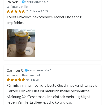
Helga
Rainer L.
verifizierter Kauf
Variante: Vanille
23. Februar 2025
Tolles Produkt, bekömmlich, lecker und sehr zu
empfehlen.
Alexandra
Karin
Carmen C.
verifizierter Kauf
Variante: Kaffee-Karamell
Vor 6 Tagen
Für mich immer noch die beste Geschmacksrichtung als
Ulrike
Kaffee Trinker. Dies ist natürlich meine persönliche
Meinung 😊. Geschmacklich einfach mein Highlight
neben Vanille, Erdbeere, Schoko und Co.