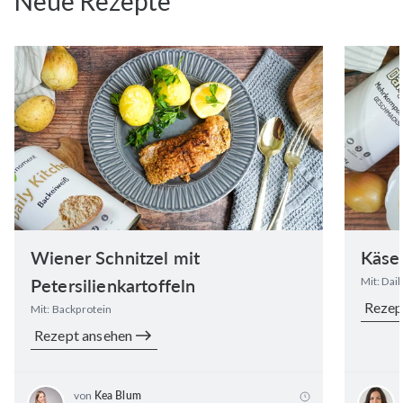
Neue Rezepte
Wiener Schnitzel mit
Käse
Petersilienkartoffeln
Mit: Dai
Rezep
Mit: Backprotein
Rezept ansehen
von
Kea Blum