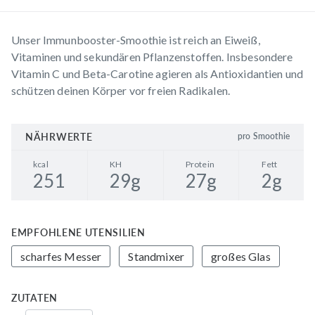
Unser Immunbooster-Smoothie ist reich an Eiweiß,
Vitaminen und sekundären Pflanzenstoffen. Insbesondere
Vitamin C und Beta-Carotine agieren als Antioxidantien und
schützen deinen Körper vor freien Radikalen.
NÄHRWERTE
pro Smoothie
kcal
KH
Protein
Fett
251
29
g
27
g
2
g
EMPFOHLENE UTENSILIEN
scharfes Messer
Standmixer
großes Glas
ZUTATEN