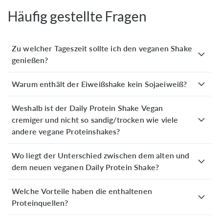
Shake Vegan, er schmeckt gut, hat kaum Zucker und vor
Häufig gestellte Fragen
allem keine Lactose-und Fructose-Allergene, wir sind
begeistert!
Zu welcher Tageszeit sollte ich den veganen Shake
Johanna G.
verifizierter Kauf
genießen?
Variante: Banane
Vor 3 Monaten
Warum enthält der Eiweißshake kein Sojaeiweiß?
Der Vegane Proteinshake ist recht gut. Vom Geschmack
her merke ich schon, daß es vegan ist. Aber sonst sehr
Weshalb ist der Daily Protein Shake Vegan
gut und einfach zuzubereiten.
cremiger und nicht so sandig/trocken wie viele
andere vegane Proteinshakes?
Christa H.
verifizierter Kauf
Wo liegt der Unterschied zwischen dem alten und
Daily Protein Vegan Probenpaket
28. April 2026
dem neuen veganen Daily Protein Shake?
Sehr gut im Geschmack
Welche Vorteile haben die enthaltenen
Proteinquellen?
Iris W.
verifizierter Kauf