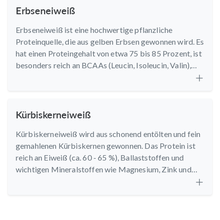
Erbseneiweiß
Erbseneiweiß ist eine hochwertige pflanzliche
Proteinquelle, die aus gelben Erbsen gewonnen wird. Es
hat einen Proteingehalt von etwa 75 bis 85 Prozent, ist
besonders reich an BCAAs (Leucin, Isoleucin, Valin),
Arginin und Lysin sowie an pflanzlichem Eisen und
Phosphor.
Kürbiskerneiweiß
Kürbiskerneiweiß wird aus schonend entölten und fein
gemahlenen Kürbiskernen gewonnen. Das Protein ist
reich an Eiweiß (ca. 60 - 65 %), Ballaststoffen und
wichtigen Mineralstoffen wie Magnesium, Zink und
Eisen. Es enthält zudem alle essentiellen Aminosäuren
sowie wertvolle Antioxidantien.