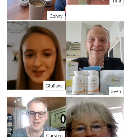
Tina
Conny
Giuliana
Sven
Carsten