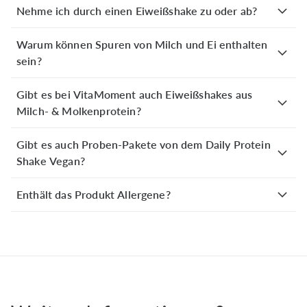
Variante: Pfirsich
Nehme ich durch einen Eiweißshake zu oder ab?
21. April 2026
Schmeckt sehr gut.Nur beim Aufmachen die konstitenz
Warum können Spuren von Milch und Ei enthalten
etwas anders ,wie bei dem normalen.
sein?
Gibt es bei VitaMoment auch Eiweißshakes aus
Iris W.
verifizierter Kauf
Variante: Kaffee-Karamell
Milch- & Molkenprotein?
21. April 2026
Schmeckt auch sehr gut wie Pfirsich. Hatte es auch in
Gibt es auch Proben-Pakete von dem Daily Protein
Vegan genommen, weil da mehr Auswahl war wie bei
Shake Vegan?
dem normalen.
Enthält das Produkt Allergene?
Sandra M.
verifizierter Kauf
Variante: Schoko-Keks
18. April 2026
Sehr hohes Suchtpotenzial 😁 Perfekt für mich als
Zwischenmahlzeit um nicht in ungesunde
Heisshungerattacken zu verfallen 😇