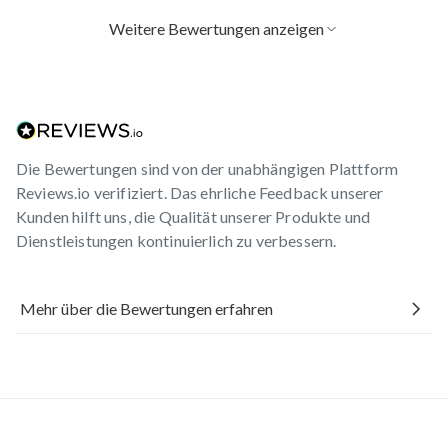
lecker mit gefrorenen Zitronenstückchen geshaked…👍
Weitere Bewertungen anzeigen
Sandra M.
verifizierter Kauf
Variante: Vanille
Vor einem Monat
Es ist sehr lecker und cremig und macht perfekt satt
Die Bewertungen sind von der unabhängigen Plattform
Reviews.io verifiziert. Das ehrliche Feedback unserer
Jessica E.
verifizierter Kauf
Kunden hilft uns, die Qualität unserer Produkte und
Variante: Banane
Dienstleistungen kontinuierlich zu verbessern.
Vor 2 Monaten
Er schmeckt gut macht satt und hält lange an ist halt
auch Geschmackssache wer halt banane mag
Mehr über die Bewertungen erfahren
Ulrike M.
verifizierter Kauf
Variante: Vanille
Vor 3 Monaten
Mein Mann und ich nehmen gemeinsam den Protein