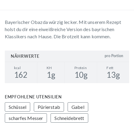
Bayerischer Obazda würzig lecker. Mit unserem Rezept
holst du dir eine eiweißreiche Version des bayrischen
Klassikers nach Hause. Die Brotzeit kann kommen.
NÄHRWERTE
pro Portion
kcal
KH
Protein
Fett
162
1
g
10
g
13
g
EMPFOHLENE UTENSILIEN
Schüssel
Pürierstab
Gabel
scharfes Messer
Schneidebrett