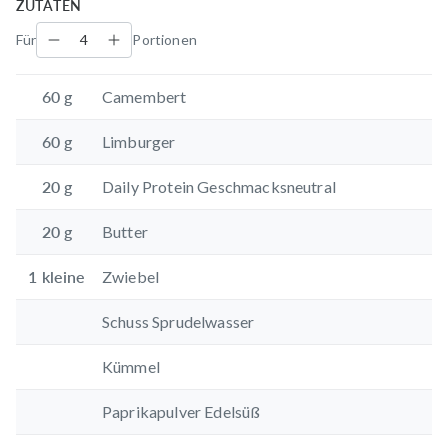
ZUTATEN
Für
Portionen
60
g
Camembert
60
g
Limburger
20
g
Daily Protein Geschmacksneutral
20
g
Butter
1
kleine
Zwiebel
Schuss Sprudelwasser
Kümmel
Paprikapulver Edelsüß