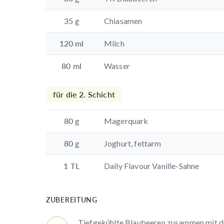
35
g
Chiasamen
120
ml
Milch
80
ml
Wasser
für die 2. Schicht
80
g
Magerquark
80
g
Joghurt, fettarm
1
TL
Daily Flavour Vanille-Sahne
ZUBEREITUNG
Tiefgekühlte Blaubeeren zusammen mit d