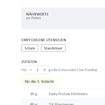
NÄHRWERTE
pro Portion
EMPFOHLENE UTENSILIEN
Schale
Standmixer
ZUTATEN
Für
große Schüssel(n) Chia-Pudding
für die 1. Schicht
30
g
Daily Protein Himbeere
80
g
TK Blaubeeren