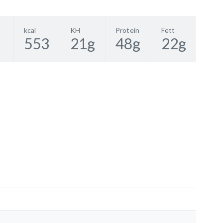
kcal
KH
Protein
Fett
553
21
g
48
g
22
g