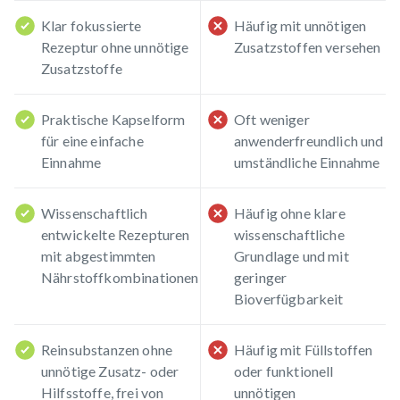
Klar fokussierte
Häufig mit unnötigen
Rezeptur ohne unnötige
Zusatzstoffen versehen
Zusatzstoffe
Praktische Kapselform
Oft weniger
für eine einfache
anwenderfreundlich und
Einnahme
umständliche Einnahme
Wissenschaftlich
Häufig ohne klare
entwickelte Rezepturen
wissenschaftliche
mit abgestimmten
Grundlage und mit
Nährstoffkombinationen
geringer
Bioverfügbarkeit
Reinsubstanzen ohne
Häufig mit Füllstoffen
unnötige Zusatz- oder
oder funktionell
Hilfsstoffe, frei von
unnötigen