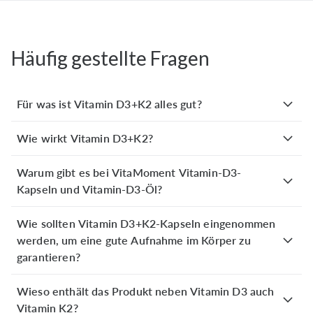
образ жизни!
Häufig gestellte Fragen
Jutta N.
verifizierter Kauf
Vor 2 Monaten
Ich vertrage die Kapseln sehr gut und fühle mich schon
Für was ist Vitamin D3+K2 alles gut?
viel energiereicher. Tropfen in Öl von anderen Anbietern
hatte ich nicht vertragen und deshalb bin ich froh,
Wie wirkt Vitamin D3+K2?
VitaMoment gefunden zu haben.
Warum gibt es bei VitaMoment Vitamin-D3-
Kapseln und Vitamin-D3-Öl?
Hans K.
verifizierter Kauf
Vor 2 Monaten
Wie sollten Vitamin D3+K2-Kapseln eingenommen
Habe ein gutes Gefühl mit der Einnahme vom Vitamin
werden, um eine gute Aufnahme im Körper zu
D3+K2
garantieren?
Daniela O.
Wieso enthält das Produkt neben Vitamin D3 auch
verifizierter Kauf
Vitamin K2?
Vor 2 Monaten