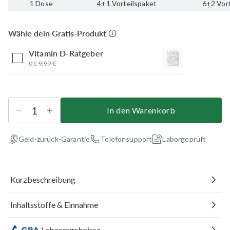
1 Dose
4+1 Vorteilspaket
6+2 Vor
Wähle dein Gratis-Produkt
Vitamin D-Ratgeber
0 €
9,97 €
In den Warenkorb
Geld-zurück-Garantie
Telefonsupport
Laborgeprüft
Kurzbeschreibung
Inhaltsstoffe & Einnahme
Laborergebnisse