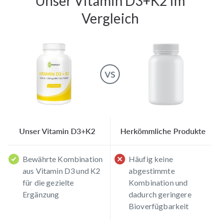
Unser
Vitamin D3+K2
im
Vergleich
vs
Unser
Vitamin D3+K2
Herkömmliche Produkte
Bewährte Kombination
Häufig keine
aus Vitamin D3 und K2
abgestimmte
für die gezielte
Kombination und
Ergänzung
dadurch geringere
Bioverfügbarkeit