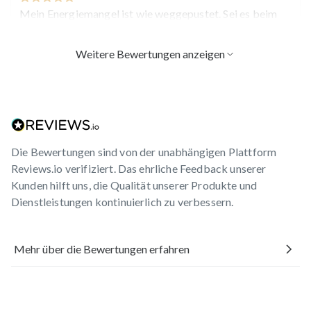
Mein Energiemangel ist wie weggepustet. Sei es beim
Sport oder der Arbeit. Auch das Müdigkeitstief am
Mittag ist lang nicht mehr so extrem wie vorher. Ich
Weitere Bewertungen anzeigen
kann es jedem nur empfehl
...
Mehr anzeigen
Helene D.
verifizierter Kauf
Die Bewertungen sind von der unabhängigen Plattform
Vor 2 Monaten
Reviews.io verifiziert. Das ehrliche Feedback unserer
Da es mir auch empfohlen wurde,gebe ich das gerne
Kunden hilft uns, die Qualität unserer Produkte und
weiter an Bekannte und Freunde . Genau wie Vitamine D
Dienstleistungen kontinuierlich zu verbessern.
+ K und Omega 3 . Verträglichkeit gut 👍 . LG
Mehr über die Bewertungen erfahren
Volodymyr D.
verifizierter Kauf
Vor 2 Monaten
Полезный и важный для здоровья человека
продукт. Рекомендую всем, кто ведёт здоровый