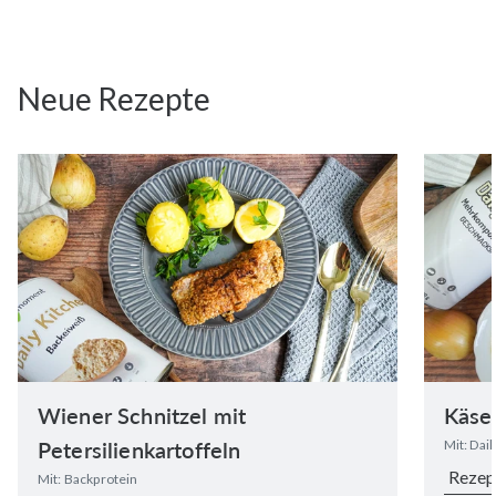
Neue Rezepte
Wiener Schnitzel mit
Käse
Petersilienkartoffeln
Mit: Dai
Rezep
Mit: Backprotein