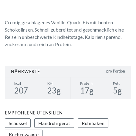
Cremig geschlagenes Vanille-Quark-Eis mit bunten
Schokolinsen. Schnell zubereitet und geschmacklich eine
Reise in unbeschwerte Kindheitstage. Kalorien sparend,
zuckerarm und reich an Protein.
NÄHRWERTE
pro Portion
kcal
KH
Protein
Fett
207
23
g
17
g
5
g
EMPFOHLENE UTENSILIEN
Schüssel
Handrührgerät
Rührhaken
Küchenwaage