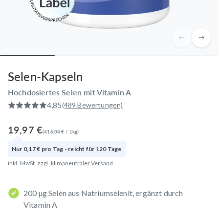
Selen-Kapseln
Hochdosiertes Selen mit Vitamin A
4,85
(489 Bewertungen)
19,97 €
(
416,04 €
/
1
kg
)
Nur
0,17 €
pro
Tag
- reicht für
120
Tage
inkl. MwSt. zzgl.
klimaneutraler Versand
200 µg Selen aus Natriumselenit, ergänzt durch
Vitamin A