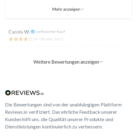
Mehr anzeigen
Carola W.
verifizierter Kauf
29. Oktober 2025
Ich kann nur für mich sprechen ... es hat offenbar meiner
Schilddrüse sehr gut getan ... ich bin dadurch ruhiger und
gelassener geworden.
Weitere Bewertungen anzeigen
Verena K.
verifizierter Kauf
13. Oktober 2025
Ich habe das Gefühl, ich habe durch die Einnahme mehr
Energie bekommen. Zusätzlich hatte ich noch das
Die Bewertungen sind von der unabhängigen Plattform
Eisenprodukt eingenommen, ob es die Kombi war? ;-)
Reviews.io verifiziert. Das ehrliche Feedback unserer
Kunden hilft uns, die Qualität unserer Produkte und
Dienstleistungen kontinuierlich zu verbessern.
Annett G.
verifizierter Kauf