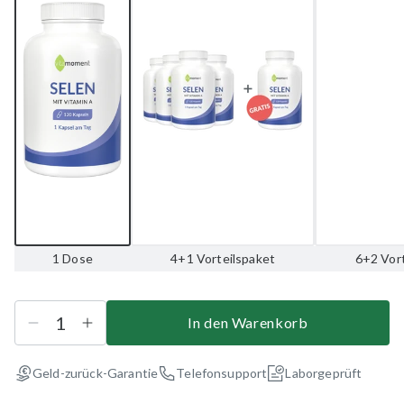
1 Dose
4+1 Vorteilspaket
6+2 Vor
In den Warenkorb
Geld-zurück-Garantie
Telefonsupport
Laborgeprüft