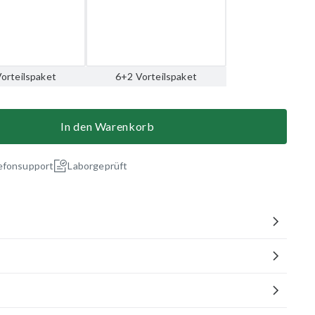
orteilspaket
6+2 Vorteilspaket
In den Warenkorb
efonsupport
Laborgeprüft