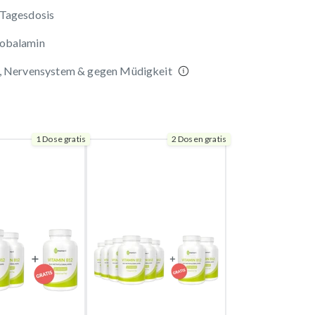
 Tagesdosis
cobalamin
l, Nervensystem & gegen Müdigkeit
1 Dose gratis
2 Dosen gratis