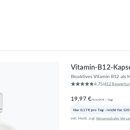
Produkte
Anwendungsbereiche
Wissen
Entdecken
Vitamin-B12-Kaps
Bioaktives Vitamin B12 als
4,75
(412 Bewertu
19,97 €
(
416,04 €
/
1
kg
)
Nur
0,17 €
pro
Tag
- reicht für
120
inkl. MwSt. zzgl.
klimaneutraler Versa