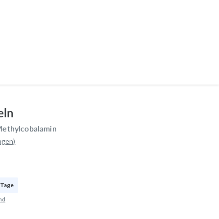
eln
 Methylcobalamin
ngen)
Tage
nd