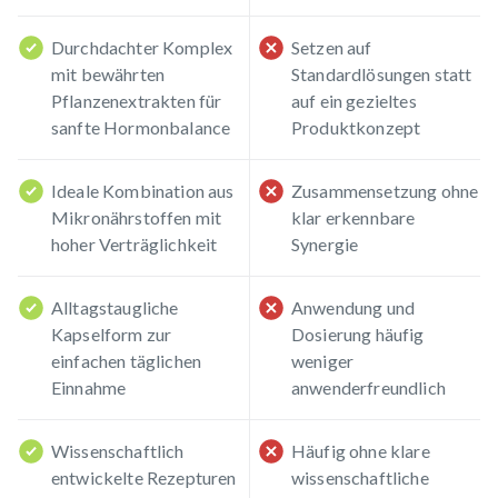
Durchdachter Komplex
Setzen auf
mit bewährten
Standardlösungen statt
Pflanzenextrakten für
auf ein gezieltes
sanfte Hormonbalance
Produktkonzept
Ideale Kombination aus
Zusammensetzung ohne
Mikronährstoffen mit
klar erkennbare
hoher Verträglichkeit
Synergie
Alltagstaugliche
Anwendung und
Kapselform zur
Dosierung häufig
einfachen täglichen
weniger
Einnahme
anwenderfreundlich
Wissenschaftlich
Häufig ohne klare
entwickelte Rezepturen
wissenschaftliche