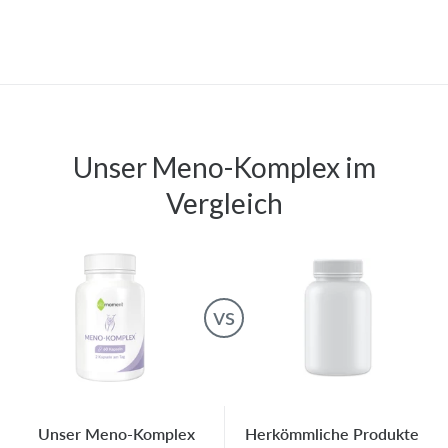
Pyridoxal-5-phosphat (PLP) umgewandelt wird. Diese
Vitamin-B6-Form weist eine sehr hohe
Bioverfügbarkeit auf.
5 mg pro Tagesdosis
Unser
Meno-Komplex
im
Vergleich
vs
Unser
Meno-Komplex
Herkömmliche Produkte