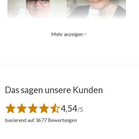
Kirstin
Melanie
Mehr anzeigen
Das sagen unsere Kunden
Tanja
4,54
/5
basierend auf 3677 Bewertungen