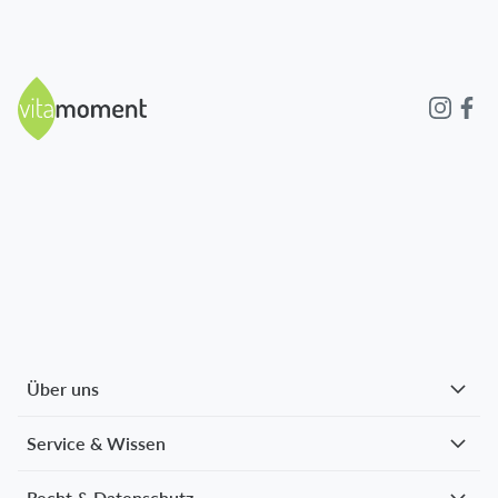
da kann ich gut mit umgehen.
Dagmar S.
verifizierter Kauf
Vor einem Monat
Habe vieles schon ausprobiert, aber bei den meisten
habe ich nichts bemerkt bzw Verbesserungen bemerkt.
Das ist bis jetzt das erste, daß mir wirklich geholfen hat.
Ich hab es auch
...
Mehr anzeigen
Susanne L.
verifizierter Kauf
Vor einem Monat
Über uns
Ich bin doch bis jetzt zufrieden, einige meiner
Beschwerden, haben sich minimiert
Service & Wissen
Recht & Datenschutz