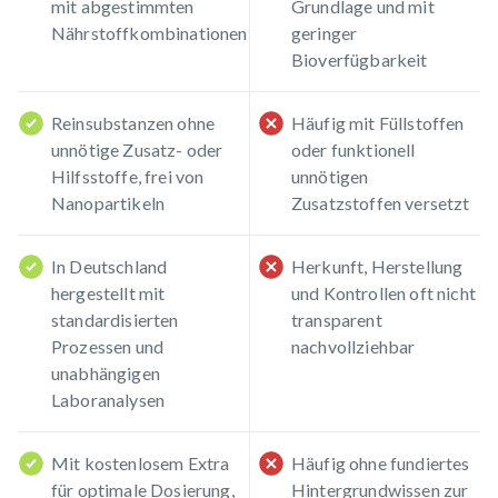
mit abgestimmten
Grundlage und mit
Nährstoffkombinationen
geringer
Bioverfügbarkeit
Reinsubstanzen ohne
Häufig mit Füllstoffen
unnötige Zusatz- oder
oder funktionell
Hilfsstoffe, frei von
unnötigen
Nanopartikeln
Zusatzstoffen versetzt
In Deutschland
Herkunft, Herstellung
hergestellt mit
und Kontrollen oft nicht
standardisierten
transparent
Prozessen und
nachvollziehbar
unabhängigen
Laboranalysen
Mit kostenlosem Extra
Häufig ohne fundiertes
für optimale Dosierung,
Hintergrundwissen zur