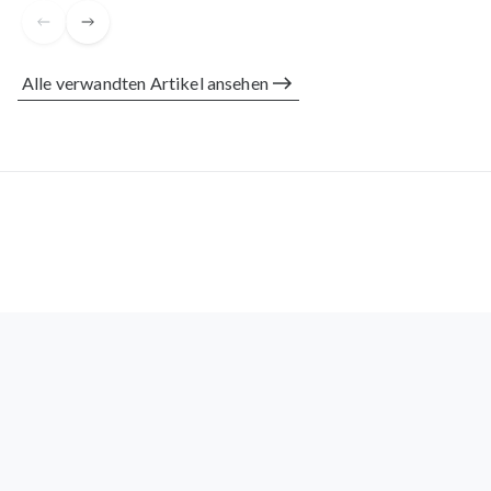
Wochen.
Alle verwandten Artikel ansehen
Stefanie S.
verifizierter Kauf
Meno-Balance-Kur
Vor einem Monat
Bin sehr zufrieden. Weniger Haarausfall bereits nach 3
Wochen.
Mirja H.
verifizierter Kauf
Vor einem Monat
Mir geht es richtig gut . Ich kann gut schlafen und habe
viel Energie. Kann ich nur empfehlen!
Ute W.
verifizierter Kauf
Vor einem Monat
Die allgemeinen Beschwerden sind erheblich gemildert,