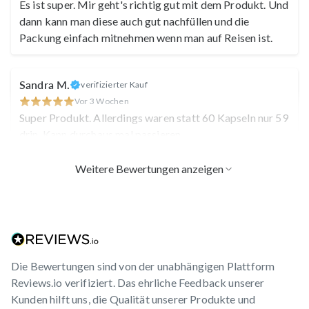
Es ist super. Mir geht's richtig gut mit dem Produkt. Und
dann kann man diese auch gut nachfüllen und die
Packung einfach mitnehmen wenn man auf Reisen ist.
Sandra M.
verifizierter Kauf
Vor 3 Wochen
Super Produkt. Allerdings waren statt 60 Kapseln nur 59
drin. Kann durchaus mal passieren.
Peggy
Ulrike
Weitere Bewertungen anzeigen
Katerina K.
verifizierter Kauf
Vor einem Monat
Ich fühle mich ausgeglichener und habe mehr Energie
Cornelia H.
verifizierter Kauf
Die Bewertungen sind von der unabhängigen Plattform
Vor einem Monat
Reviews.io verifiziert. Das ehrliche Feedback unserer
4 Wochen sind rum und knapp 2kg weg und an Bauch
Kunden hilft uns, die Qualität unserer Produkte und