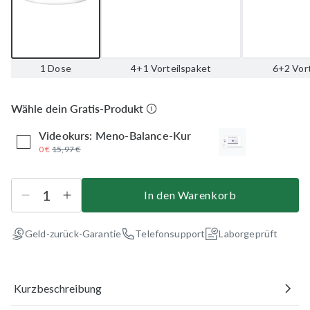
1 Dose
4+1 Vorteilspaket
6+2 Vor
Wähle dein Gratis-Produkt
Videokurs: Meno-Balance-Kur
0 €
15,97 €
In den Warenkorb
Geld-zurück-Garantie
Telefonsupport
Laborgeprüft
Kurzbeschreibung