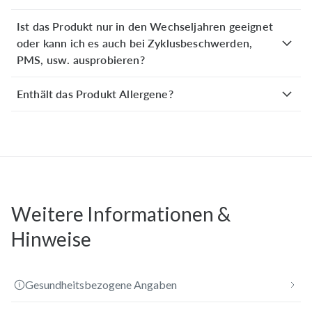
viel persönliche Werbung gemacht, da ich es nur
Ist das Produkt nur in den Wechseljahren geeignet
weiterempfehlen kann. Der Er
...
oder kann ich es auch bei Zyklusbeschwerden,
PMS, usw. ausprobieren?
Mehr anzeigen
Enthält das Produkt Allergene?
Sibylle F.
verifizierter Kauf
Vor einem Monat
Hallo, ich bin Mega zufrieden mit Memo Komplex, habe
keine Schweißausbrüche mehr und benötige am Tag nur
noch ein T Shirt und keine fünf. Auch nachts keine
Schwitzattaken, bin ruhi
...
Weitere Informationen &
Mehr anzeigen
Hinweise
Jutta K.
verifizierter Kauf
Gesundheitsbezogene Angaben
Vor einem Monat
Sehr gut verträglich und ich bin froh dieses Produkt