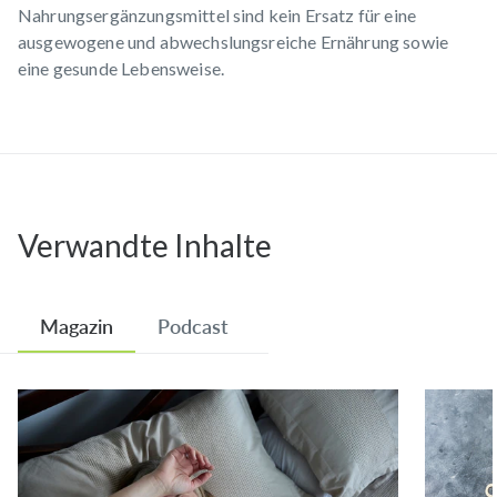
Nahrungsergänzungsmittel sind kein Ersatz für eine
gefunden zu haben.
ausgewogene und abwechslungsreiche Ernährung sowie
eine gesunde Lebensweise.
Carmen G.
verifizierter Kauf
Vor einem Monat
Nach 30 Tagen schon erste Verbesserungen gemerkt:
verbesserter Schlaf, weniger Hitzewallungen, was bei
den aktuellen Temperaturen mir enorm hilft
Verwandte Inhalte
Anke G.
verifizierter Kauf
Vor einem Monat
Magazin
Podcast
Meno- Balance hat mir sehr gut geholfen, nachdem
Mönchspfeffer alleine bei mir Hitzewallungen nicht
verhindert hat. Bereits am 2.Tag der Einnahme wurde es
weniger und ist nach ein
...
Mehr anzeigen