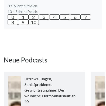
0 =
Nicht hilfreich
10 =
Sehr hilfreich
0
1
2
3
4
5
6
7
8
9
10
Neue Podcasts
Hitzewallungen,
Schlafprobleme,
Gewichtszunahme: Der
weibliche Hormonhaushalt ab
40