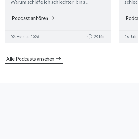
Warum schläfe ich schlechter, bin s...
schlech
Podcast anhören
Podca
02. August, 2026
29 Min
26. Juli,
Alle Podcasts ansehen