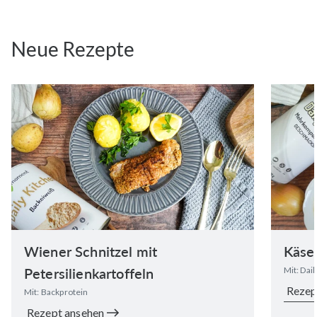
Neue Rezepte
Wiener Schnitzel mit
Käse
Petersilienkartoffeln
Mit: Dai
Rezep
Mit: Backprotein
Rezept ansehen