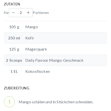
ZUTATEN
Für
Portionen
105
g
Mango
250
ml
Kefir
125
g
Magerquark
2
Scoops
Daily Flavour Mango-Geschmack
1
EL
Kokosflocken
ZUBEREITUNG
1
Mango schälen und in Stückchen schneiden.