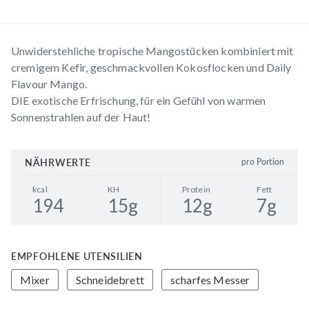
Unwiderstehliche tropische Mangostücken kombiniert mit
cremigem Kefir, geschmackvollen Kokosflocken und Daily
Flavour Mango.
DIE exotische Erfrischung, für ein Gefühl von warmen
Sonnenstrahlen auf der Haut!
NÄHRWERTE
pro Portion
kcal
KH
Protein
Fett
194
15
g
12
g
7
g
EMPFOHLENE UTENSILIEN
Mixer
Schneidebrett
scharfes Messer