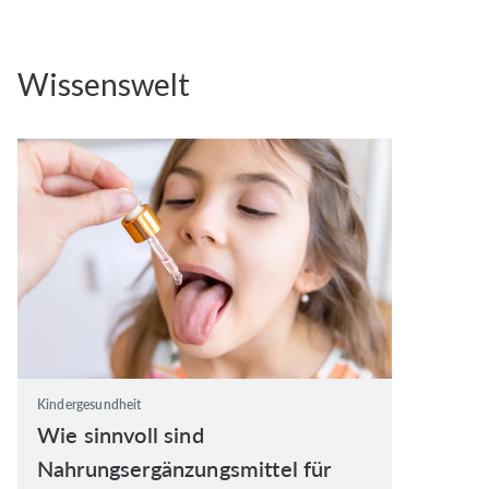
Grundsätzlich benötigen Kinder die gleichen Mineralstoffe
Wissenswelt
und Vitamine wie Erwachsene. Hier unterscheiden sich nur
die Mengen und sind abhängig vom Alter, vom
Entwicklungszustand und von der Größe des Kindes. Da
sich Kinder noch im Wachstum befinden, haben sie
außerdem einen erhöhten Bedarf an einigen Nährstoffen.
Während dieser Wachstumsphase entwickeln sich das
Skelett, die Muskulatur und das Nervensystem. Zusätzlich
wird in der Kindheit der Grundstein für ein starkes
Immunsystem gelegt. Auch werden wichtige Hormone
gebildet. Für all diese Prozesse ist eine gute
Nährstoffversorgung essenziell. Mangelt es an wichtigen
Vitalstoffen, können schwerwiegende Störungen und
Kindergesundheit
Verzögerungen in der Entwicklung die Folge sein.
Wie sinnvoll sind
Nahrungsergänzungsmittel für