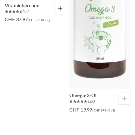
Vitaminbärchen
151
CHF 37.97
(
CHF 79.10
/
kg
)
Omega-3-Öl
160
CHF 19.97
(
CHF 399.40
/
l
)