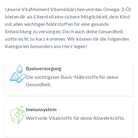
Tag deckst du den Grundbedarf deines Kindes an 13
Unsere VitaMoment Vitaminbärchen und das Omega-3-Öl
hochwertigen Vitaminen und Mineralstoffen.
bieten dir als Elternteil eine sichere Möglichkeit, dein Kind
Selbstverständlich sind die Vitaminbärchen frei von Zucker
mit allen wichtigen Nährstoffen für eine gesunde
und außerdem vegan.
Entwicklung zu versorgen. Doch auch deine Gesundheit
sollte nicht zu kurz kommen. Wir können dir die folgenden
Tipp: Auch große Naschkatzen lieben die Vitaminbärchen!
Kategorien besonders ans Herz legen!
Omega-3-Öl
Basisversorgung
Die wichtigsten Basis-Nährstoffe für deine
Gesundheit.
Besonders Fisch ist bei vielen Kindern unbeliebt. Doch
gerade dieser ist die beste Nahrungsquelle für hochwertige
Omega-3-Fettsäuren. Diese sind wichtig für die
Entwicklung des Gehirns bei Säuglingen und Kindern. Liegt
Immunsystem
bei Kindern ein Omega-3-Mangel vor, können
Wertvolle Vitalstoffe für deine Abwehrkräfte.
Schwierigkeiten bei der Konzentration und
Aufmerksamkeit die Folge sein.