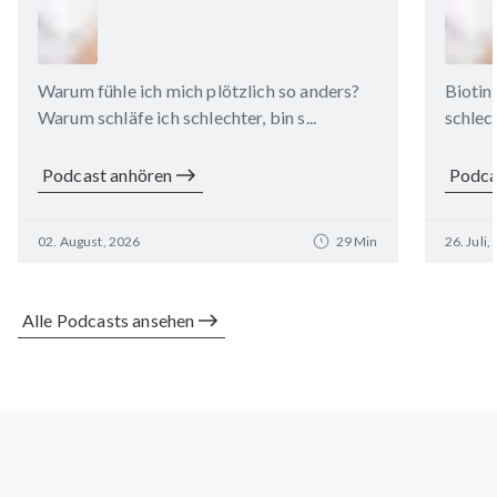
Warum fühle ich mich plötzlich so anders?
Biotin
Warum schläfe ich schlechter, bin s...
schlech
Podcast anhören
Podca
02. August, 2026
29 Min
26. Juli,
Alle Podcasts ansehen