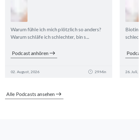
Warum fühle ich mich plötzlich so anders?
Biotin
Warum schläfe ich schlechter, bin s...
schlech
Podcast anhören
Podca
02. August, 2026
29 Min
26. Juli,
Alle Podcasts ansehen