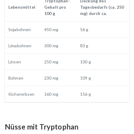
Tryptophan-
Deckung des
Lebensmittel
Gehalt pro
Tagesbedarfs (ca. 250
100 g
mg) durch ca.
Sojabohnen
450 mg
56 g
Limabohnen
300 mg
83 g
Linsen
250 mg
100 g
Bohnen
230 mg
109 g
Kichererbsen
160 mg
156 g
Nüsse mit Tryptophan