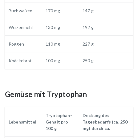
Buchweizen
170 mg
147 g
Weizenmehl
130 mg
192 g
Roggen
110 mg
227 g
Knäckebrot
100 mg
250 g
Gemüse mit Tryptophan
Tryptophan-
Deckung des
Lebensmittel
Gehalt pro
Tagesbedarfs (ca. 250
100 g
mg) durch ca.