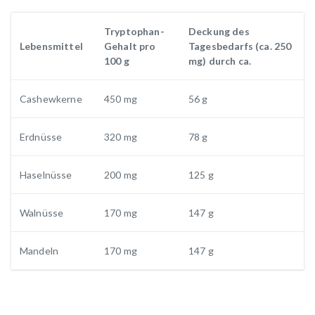
Tryptophan-
Deckung des
Lebensmittel
Gehalt pro
Tagesbedarfs (ca. 250
100 g
mg) durch ca.
Cashewkerne
450 mg
56 g
Erdnüsse
320 mg
78 g
Haselnüsse
200 mg
125 g
Walnüsse
170 mg
147 g
Mandeln
170 mg
147 g