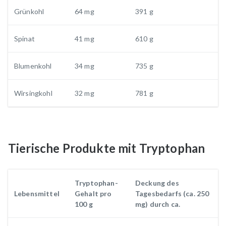
Grünkohl
64 mg
391 g
Spinat
41 mg
610 g
Blumenkohl
34 mg
735 g
Wirsingkohl
32 mg
781 g
Tierische Produkte mit Tryptophan
Tryptophan-
Deckung des
Lebensmittel
Gehalt pro
Tagesbedarfs (ca. 250
100 g
mg) durch ca.