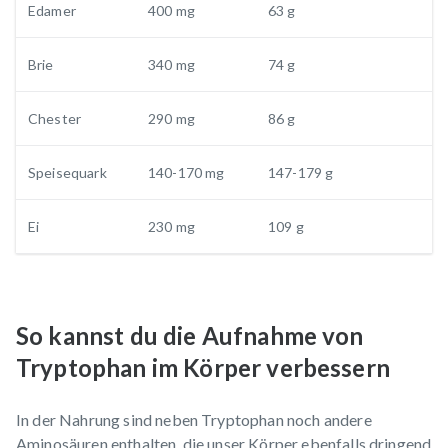
Edamer
400 mg
63 g
Brie
340 mg
74 g
Chester
290 mg
86 g
Speisequark
140-170 mg
147-179 g
Ei
230 mg
109 g
So kannst du die Aufnahme von
Tryptophan im Körper verbessern
In der Nahrung sind neben Tryptophan noch andere
Aminosäuren enthalten, die unser Körper ebenfalls dringend