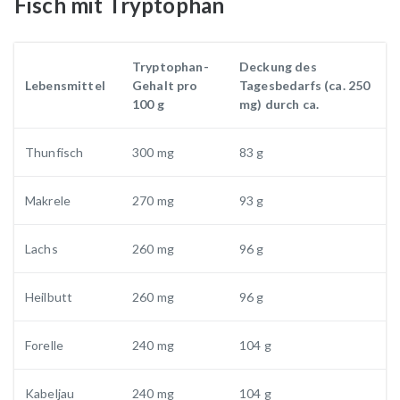
Fisch mit Tryptophan
Tryptophan-
Deckung des
Lebensmittel
Gehalt pro
Tagesbedarfs (ca. 250
100 g
mg) durch ca.
Thunfisch
300 mg
83 g
Makrele
270 mg
93 g
Lachs
260 mg
96 g
Heilbutt
260 mg
96 g
Forelle
240 mg
104 g
Kabeljau
240 mg
104 g