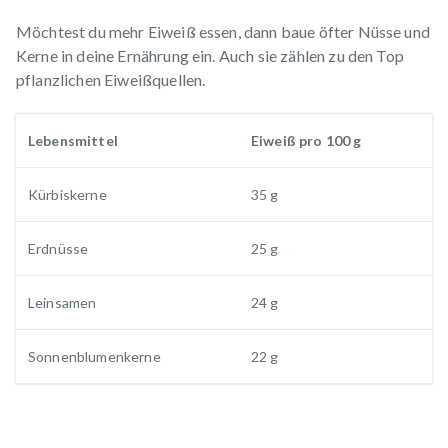
Möchtest du mehr Eiweiß essen, dann baue öfter Nüsse und
Kerne in deine Ernährung ein. Auch sie zählen zu den Top
pflanzlichen Eiweißquellen.
Lebensmittel
Eiweiß pro 100 g
Kürbiskerne
35 g
Erdnüsse
25 g
Leinsamen
24 g
Sonnenblumenkerne
22 g