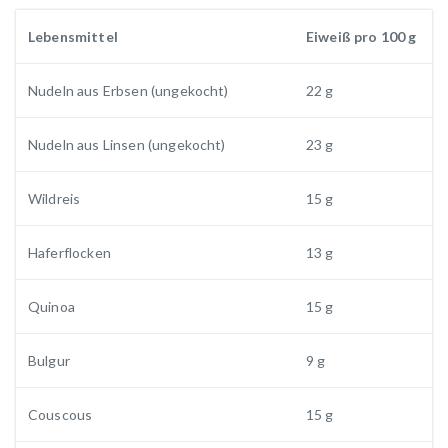
Lebensmittel
Eiweiß pro 100 g
Nudeln aus Erbsen (ungekocht)
22 g
Nudeln aus Linsen (ungekocht)
23 g
Wildreis
15 g
Haferflocken
13 g
Quinoa
15 g
Bulgur
9 g
Couscous
15 g