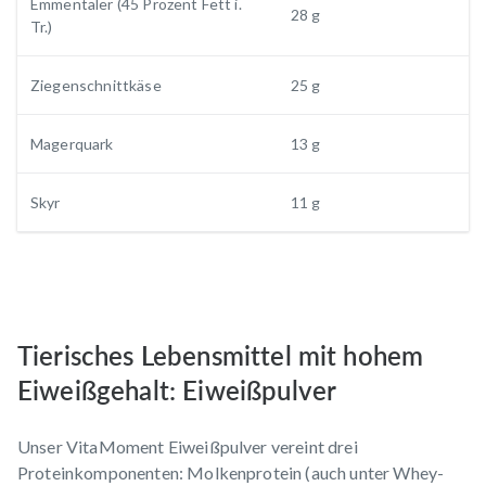
Emmentaler (45 Prozent Fett i.
28 g
Tr.)
Ziegenschnittkäse
25 g
Magerquark
13 g
Skyr
11 g
Tierisches Lebensmittel mit hohem
Eiweißgehalt: Eiweißpulver
Unser VitaMoment Eiweißpulver vereint drei
Proteinkomponenten: Molkenprotein (auch unter Whey-