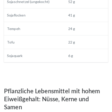
Sojaschnetzel (ungekocht)
52 g
Sojaflocken
41 g
Tempeh
24 g
Tofu
22 g
Sojaquark
6 g
Pflanzliche Lebensmittel mit hohem
Eiweißgehalt: Nüsse, Kerne und
Samen