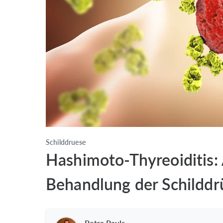
Schilddruese
Hashimoto-Thyreoiditis: 
Behandlung der Schildd
Petra Pauls