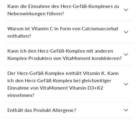
fühle mich seit einiger Zeit viel besser und meine
Kann die Einnahme des Herz-Gefäß-Komplexes zu
geschwollenen Knöchel sind auch viel besser geworden!
Nebenwirkungen führen?
Warum ist Vitamin C in Form von Calciumascorbat
Suzanne R.
verifizierter Kauf
enthalten?
11. Oktober 2025
Habe das Mittel für meinen Vater geordert und er hat
Kann ich den Herz-Gefäß-Komplex mit anderen
nach Rücksprache mit seinem Arzt die
Komplex-Produkten von VitaMoment kombinieren?
Einnahmemöglichkeit, er ist zufrieden
Der Herz-Gefäß-Komplex enthält Vitamin K. Kann
Stefan N.
verifizierter Kauf
ich den Herz-Gefäß-Komplex bei gleichzeitiger
10. Oktober 2025
Einnahme von VitaMoment Vitamin D3+K2
ich habe einen lungnhochdruck mit einer rechtsseitige
einnehmen?
herzinsufizienz .mag sein,das ich mir das einbilde, aber
ich fühle mich besser
Enthält das Produkt Allergene?
Claudia L.
verifizierter Kauf
08. Oktober 2025