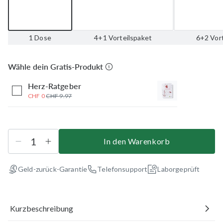
1 Dose
4+1 Vorteilspaket
6+2 Vor
Wähle dein Gratis-Produkt
Herz-Ratgeber
CHF 0
CHF 9.97
In den Warenkorb
Geld-zurück-Garantie
Telefonsupport
Laborgeprüft
Kurzbeschreibung