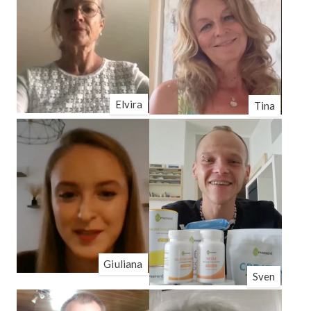
Elvira
Tina
Giuliana
Sven