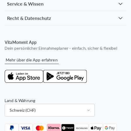
nach 15 Jahren der ärztlich
...
Service & Wissen
Mehr anzeigen
Recht & Datenschutz
Heidi B.
verifizierter Kauf
VitaMoment App
02. August 2025
Dein persönlicher Einnahmeplaner - einfach, sicher & flexibel
Erstmal sehr gut verträglich, mein Taubheitsgefühl
ständig im linken Bein und in meinen Füßen lässt immer
Mehr über die App erfahren
mehr nach.
Land & Währung