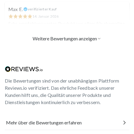
Max E.
verifizierter Kauf
14. Januar 2026
Sehr empfehlenswertes Produkt vor allem für ehemalige
Raucher, aber auch für jeden anderen sehr wichtig.
Gehört fast zu meinen daily subs. Spürbare Wirkung.
Weitere Bewertungen anzeigen
Top
Bettina L.
verifizierter Kauf
08. November 2025
Es brauchte 3 Tage: dann spürte ich die Wirkung
Die Bewertungen sind von der unabhängigen Plattform
deutlich!
Reviews.io verifiziert. Das ehrliche Feedback unserer
Kunden hilft uns, die Qualität unserer Produkte und
Dienstleistungen kontinuierlich zu verbessern.
Bernd S.
verifizierter Kauf
03. November 2025
Es hilft wie beschrieben und ich bestelle wieder 😀🏼
Mehr über die Bewertungen erfahren