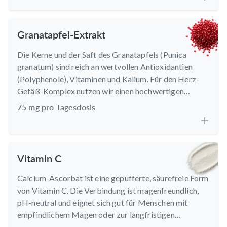
Extrakt mit einem Anteil von 5,3 % Flavonoiden.
Granatapfel-Extrakt
Die Kerne und der Saft des Granatapfels (Punica
granatum) sind reich an wertvollen Antioxidantien
(Polyphenole), Vitaminen und Kalium. Für den Herz-
Gefäß-Komplex nutzen wir einen hochwertigen
Granatapfel-Extrakt mit einem Anteil von 50,7 %
75 mg pro Tagesdosis
Polyphenolen.
Vitamin C
Calcium-Ascorbat ist eine gepufferte, säurefreie Form
von Vitamin C. Die Verbindung ist magenfreundlich,
pH-neutral und eignet sich gut für Menschen mit
empfindlichem Magen oder zur langfristigen
Einnahme.