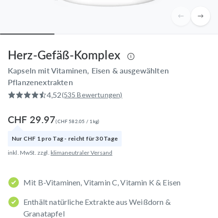
Herz-Gefäß-Komplex
Kapseln mit Vitaminen, Eisen & ausgewählten
Pflanzenextrakten
4,52
(535 Bewertungen)
CHF 29.97
(
CHF 582.05
/
1
kg
)
Nur
CHF 1
pro
Tag
- reicht für
30
Tage
inkl. MwSt. zzgl.
klimaneutraler Versand
Mit B-Vitaminen, Vitamin C, Vitamin K & Eisen
Enthält natürliche Extrakte aus Weißdorn &
Granatapfel