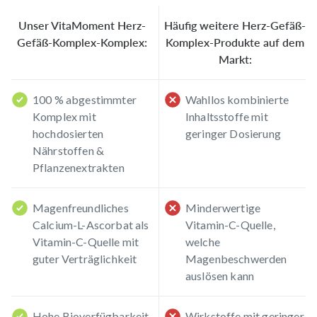
Methyltetrahydrofolsäure-Glucosaminsalz ist eine
Unser VitaMoment Herz-
Häufig weitere Herz-Gefäß-
hochbioverfügbare, aktive Form der Folsäure (Vitamin
Gefäß-Komplex-Komplex:
Komplex-Produkte auf dem
B9). Im Gegensatz zur synthetischen Folsäure muss sie
Markt:
nicht umgewandelt werden und ist direkt für den
Körper nutzbar.
250 µg pro Tagesdosis
100 % abgestimmter
Wahllos kombinierte
Komplex mit
Inhaltsstoffe mit
hochdosierten
geringer Dosierung
Nährstoffen &
Vitamin B12 (Cobalamin)
Pflanzenextrakten
Methylcobalamin ist eine bioaktive Form von Vitamin
B12. Sie bietet den Hauptvorteil, dass es vom Körper
Magenfreundliches
Minderwertige
ohne Umwandlung direkt genutzt werden kann. Zudem
Calcium-L-Ascorbat als
Vitamin-C-Quelle,
gilt die Verbindung allgemein als sehr gut verträglich
Vitamin-C-Quelle mit
welche
und sicher in der Anwendung.
guter Verträglichkeit
Magenbeschwerden
50 µg pro Tagesdosis
auslösen kann
Hohe Bioverfügbarkeit
Wirkstoffe mit geringer