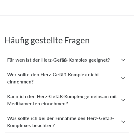
Kurt E.
verifizierter Kauf
22. Oktober 2025
Ich kann nur für mich sprechen und finde dass das
Produkt mir schon nach sehr kurzer Zeit geholfen hat
meine Palpitationen zu verringernt. Daraus schließe ich
Häufig gestellte Fragen
dass das Produkt Herz
...
Mehr anzeigen
Für wen ist der Herz-Gefäß-Komplex geeignet?
Wer sollte den Herz-Gefäß-Komplex nicht
Harald K.
verifizierter Kauf
einnehmen?
20. Oktober 2025
Tägliche Einnahme , tägliches Wohlbefinden und klarer
Kann ich den Herz-Gefäß-Komplex gemeinsam mit
Herzschlag.
Medikamenten einnehmen?
Was sollte ich bei der Einnahme des Herz-Gefäß-
Bernd G.
verifizierter Kauf
Komplexes beachten?
13. Oktober 2025