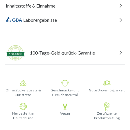
Inhaltsstoffe & Einnahme
Laborergebnisse
100-Tage-Geld-zurück-Garantie
Ohne Zuckerzusatz &
Geschmacks- und
Gute Bioverfügbarkeit
Süßstoffe
Geruchsneutral
Hergestellt in
Vegan
Zertifizierte
Deutschland
Produktprüfung