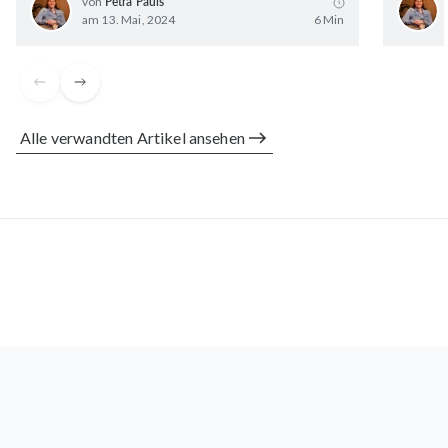
von
Petra Pauls
Maria B.
verifizierter Kauf
am 13. Mai, 2024
6 Min
27. August 2025
Fühle mich viel besser und meine blauen Flecken an den
Beinen gehen zusehends weg
Alle verwandten Artikel ansehen
Ulrich K.
verifizierter Kauf
10. August 2025
Produkt ist gut verträglich und hat offenbar auch eine
gute Wirkung.
Gisela W.
verifizierter Kauf
09. August 2025
Mir scheint, dass das Produkt sehr gut wirkt. Nur
manchmal denke ich, dass man es Gewicht abhängig
nehmen sollte. Ich wiege nur circa 50 Kilo. Sind da nicht
zwei Kapseln zu viel?