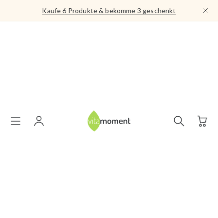
Direkt
Kaufe 6 Produkte & bekomme 3 geschenkt
zum
Inhalt
Suche
öffnen