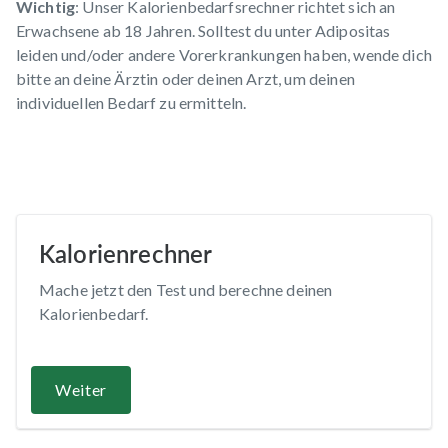
Wichtig
: Unser Kalorienbedarfsrechner richtet sich an
Erwachsene ab 18 Jahren. Solltest du unter Adipositas
leiden und/oder andere Vorerkrankungen haben, wende dich
bitte an deine Ärztin oder deinen Arzt, um deinen
individuellen Bedarf zu ermitteln.
Kalorienrechner
So
pr
Mache jetzt den Test und berechne deinen
Kalorienbedarf.
Du
ind
Kal
Weiter
ung
Wi
Kal