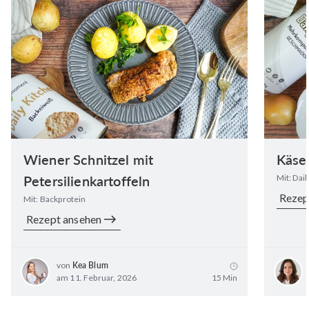
Wiener Schnitzel mit
Käse
Petersilienkartoffeln
Mit: Dai
Rezep
Mit: Backprotein
Rezept ansehen
von
Kea Blum
am 11. Februar, 2026
15 Min