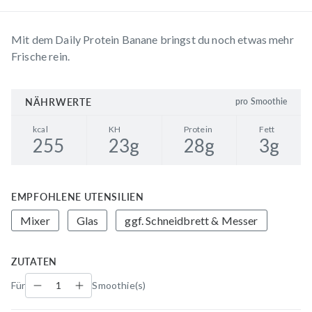
Mit dem Daily Protein Banane bringst du noch etwas mehr
Frische rein.
NÄHRWERTE
pro Smoothie
kcal
KH
Protein
Fett
255
23
g
28
g
3
g
EMPFOHLENE UTENSILIEN
Mixer
Glas
ggf. Schneidbrett & Messer
ZUTATEN
Für
Smoothie(s)