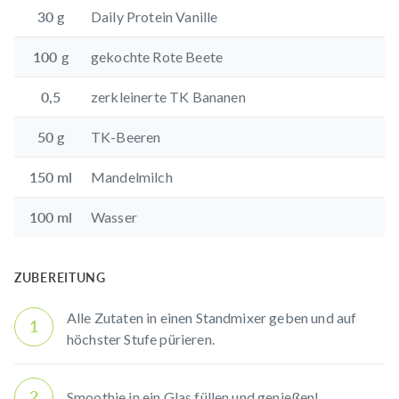
30
g
Daily Protein Vanille
100
g
gekochte Rote Beete
0,5
zerkleinerte TK Bananen
50
g
TK-Beeren
150
ml
Mandelmilch
100
ml
Wasser
ZUBEREITUNG
Alle Zutaten in einen Standmixer geben und auf
1
höchster Stufe pürieren.
2
Smoothie in ein Glas füllen und genießen!