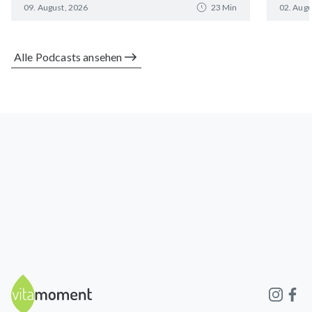
09. August, 2026
23 Min
02. Augu
Alle Podcasts ansehen