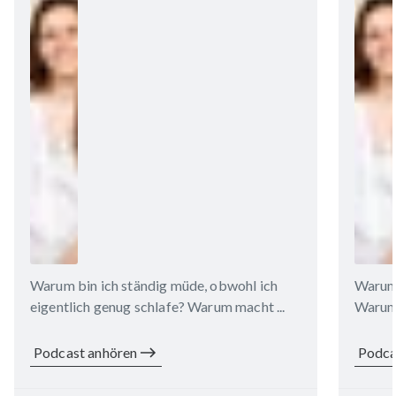
Warum bin ich ständig müde, obwohl ich
Warum 
eigentlich genug schlafe? Warum macht ...
Warum s
Podcast anhören
Podca