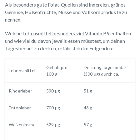
Als besonders gute Folat-Quellen sind Innereien, grünes
Gemüse, Hülsenfrüchte, Nüsse und Vollkornprodukte zu
nennen.
Welche
Lebensmittel besonders viel Vitamin B9
enthalten
und wie viel du davon jeweils essen müsstest, um deinen
Tagesbedarf zu decken, erfährst du im Folgenden:
Gehalt pro
Deckung Tagesbedarf
Lebensmittel
100 g
(300 µg) durch ca.
Rinderleber
590 µg
51 g
Entenleber
700 µg
43 g
Weizenkeime
529 µg
57 g