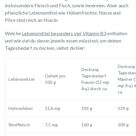
insbesondere Fleisch und Fisch, sowie Innereien. Aber auch
pflanzliche Lebensmittel wie Hülsenfrüchte, Nüsse und
Pilze sind reich an Niacin.
Welche
Lebensmittel besonders viel Vitamin B3
enthalten
und wie viel du davon jeweils essen müsstest, um deinen
Tagesbedarf zu decken, siehst du hier:
Deckung
Deckung
Tagesbed
Gehalt pro
Tagesbedarf
Lebensmittel
Männer (
100 g
Frauen (12 mg-
mg-Äq.) 
Äq.) durch ca.
ca.
Hühnerleber
11,6 mg
103 g
129 g
Rindfleisch
7,5 mg
160 g
200 g