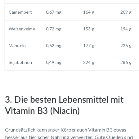
Camembert
0,67 mg
164 g
209 g
Weizenkeime
0,72 mg
153 g
194 g
Mandeln
0,62 mg
177 g
226 g
Sojabohnen
0,49 mg
224 g
286 g
3. Die besten Lebensmittel mit
Vitamin B3 (Niacin)
Grundsätzlich kann unser Körper auch Vitamin B3 etwas
besser aus tierischer Nahrung verwerten. Gute Quellen sind