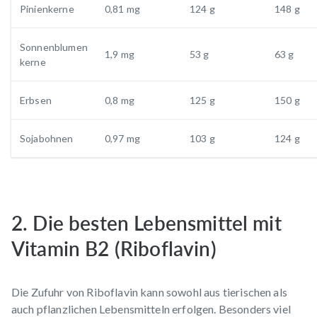
Pinienkerne
0,81 mg
124 g
148 g
Sonnenblumen
1,9 mg
53 g
63 g
kerne
Erbsen
0,8 mg
125 g
150 g
Sojabohnen
0,97 mg
103 g
124 g
2. Die besten Lebensmittel mit
Vitamin B2 (Riboflavin)
Die Zufuhr von Riboflavin kann sowohl aus tierischen als
auch pflanzlichen Lebensmitteln erfolgen. Besonders viel