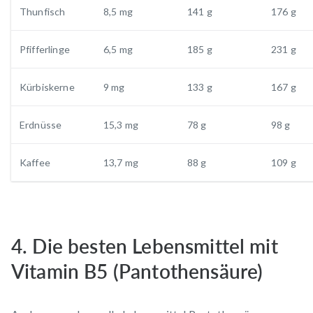
Thunfisch
8,5 mg
141 g
176 g
Pfifferlinge
6,5 mg
185 g
231 g
Kürbiskerne
9 mg
133 g
167 g
Erdnüsse
15,3 mg
78 g
98 g
Kaffee
13,7 mg
88 g
109 g
4. Die besten Lebensmittel mit
Vitamin B5 (Pantothensäure)