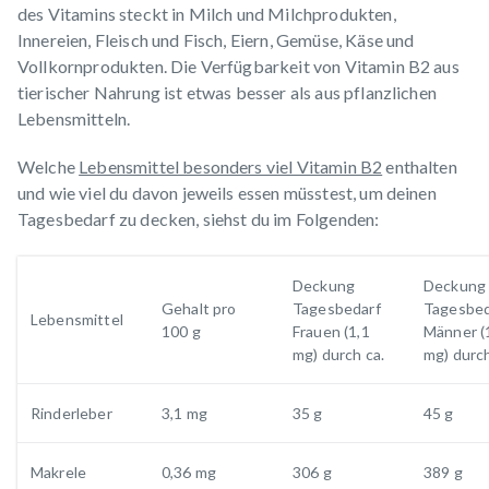
des Vitamins steckt in Milch und Milchprodukten,
Innereien, Fleisch und Fisch, Eiern, Gemüse, Käse und
Vollkornprodukten. Die Verfügbarkeit von Vitamin B2 aus
tierischer Nahrung ist etwas besser als aus pflanzlichen
Lebensmitteln.
Welche
Lebensmittel besonders viel Vitamin B2
enthalten
und wie viel du davon jeweils essen müsstest, um deinen
Tagesbedarf zu decken, siehst du im Folgenden:
Deckung
Deckung
Gehalt pro
Tagesbedarf
Tagesbed
Lebensmittel
100 g
Frauen (1,1
Männer (
mg) durch ca.
mg) durch
Rinderleber
3,1 mg
35 g
45 g
Makrele
0,36 mg
306 g
389 g