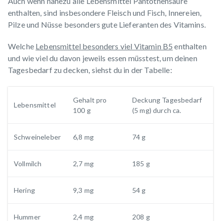
Auch wenn nahezu alle Lebensmittel Pantothensäure
enthalten, sind insbesondere Fleisch und Fisch, Innereien,
Pilze und Nüsse besonders gute Lieferanten des Vitamins.
Welche
Lebensmittel besonders viel Vitamin B5
enthalten
und wie viel du davon jeweils essen müsstest, um deinen
Tagesbedarf zu decken, siehst du in der Tabelle:
Gehalt pro
Deckung Tagesbedarf
Lebensmittel
100 g
(5 mg) durch ca.
Schweineleber
6,8 mg
74 g
Vollmilch
2,7 mg
185 g
Hering
9,3 mg
54 g
Hummer
2,4 mg
208 g