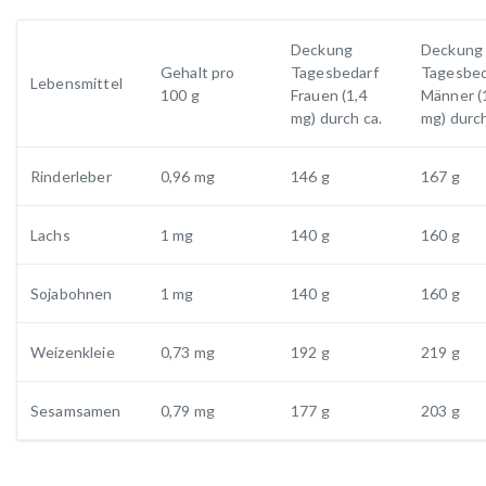
Deckung
Deckung
Gehalt pro
Tagesbedarf
Tagesbed
Lebensmittel
100 g
Frauen (1,4
Männer (
mg) durch ca.
mg) durch
Rinderleber
0,96 mg
146 g
167 g
Lachs
1 mg
140 g
160 g
Sojabohnen
1 mg
140 g
160 g
Weizenkleie
0,73 mg
192 g
219 g
Sesamsamen
0,79 mg
177 g
203 g