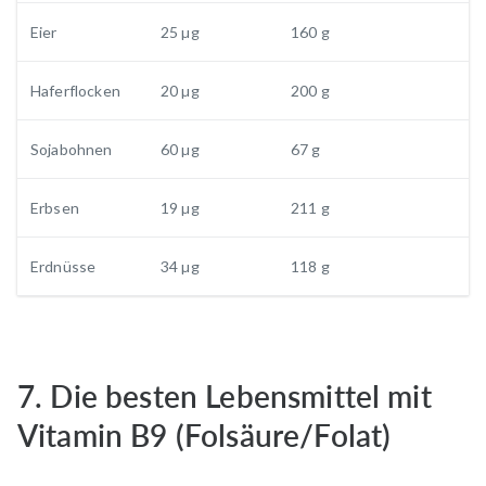
Eier
25 µg
160 g
Haferflocken
20 µg
200 g
Sojabohnen
60 µg
67 g
Erbsen
19 µg
211 g
Erdnüsse
34 µg
118 g
7. Die besten Lebensmittel mit
Vitamin B9 (Folsäure/Folat)