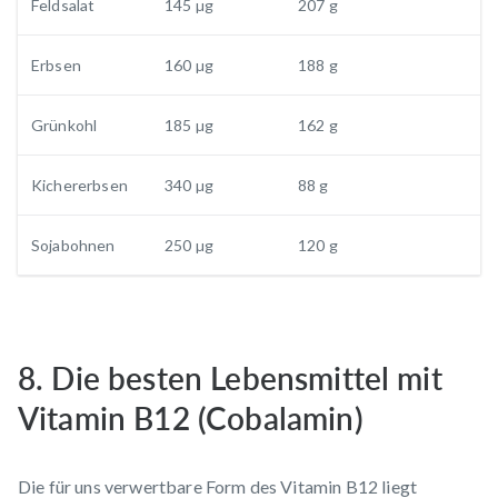
Feldsalat
145 µg
207 g
Erbsen
160 µg
188 g
Grünkohl
185 µg
162 g
Kichererbsen
340 µg
88 g
Sojabohnen
250 µg
120 g
8. Die besten Lebensmittel mit
Vitamin B12 (Cobalamin)
Die für uns verwertbare Form des Vitamin B12 liegt