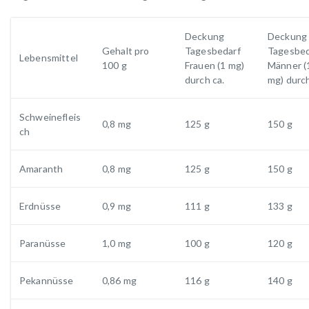
Deckung
Deckung
Gehalt pro
Tagesbedarf
Tagesbed
Lebensmittel
100 g
Frauen (1 mg)
Männer (
durch ca.
mg) durch
Schweinefleis
0,8 mg
125 g
150 g
ch
Amaranth
0,8 mg
125 g
150 g
Erdnüsse
0,9 mg
111 g
133 g
Paranüsse
1,0 mg
100 g
120 g
Pekannüsse
0,86 mg
116 g
140 g