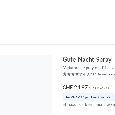
Produkte
Anwendungsbereiche
Wissen
Entdecken
Gute Nacht Spray
Melatonin-Spray mit Pflanz
4,3
(987 Bewertun
CHF 24.97
(
CHF 499.40
/
1
l
)
Nur
CHF 0.14
pro
Portion
- reicht
inkl. MwSt. zzgl.
klimaneutraler Versa