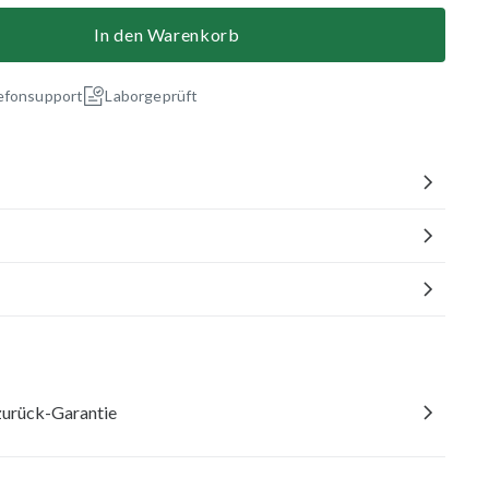
In den Warenkorb
efonsupport
Laborgeprüft
urück-Garantie