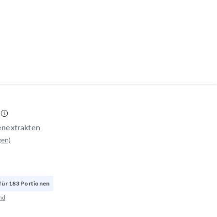
enextrakten
gen)
 für
183
Portionen
nd