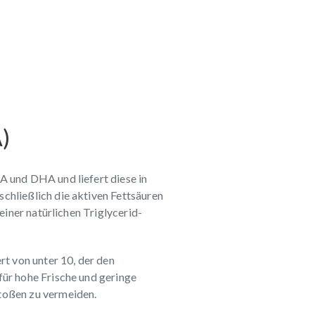
)
A und DHA und liefert diese in
chließlich die aktiven Fettsäuren
seiner natürlichen Triglycerid-
t von unter 10, der den
für hohe Frische und geringe
stoßen zu vermeiden.