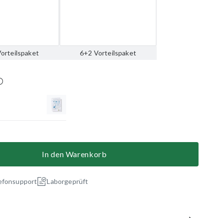
orteilspaket
6+2 Vorteilspaket
In den Warenkorb
efonsupport
Laborgeprüft