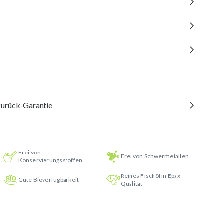
urück-Garantie
Frei von
Frei von Schwermetallen
Konservierungsstoffen
Reines Fischöl in Epax-
Gute Bioverfügbarkeit
Qualität