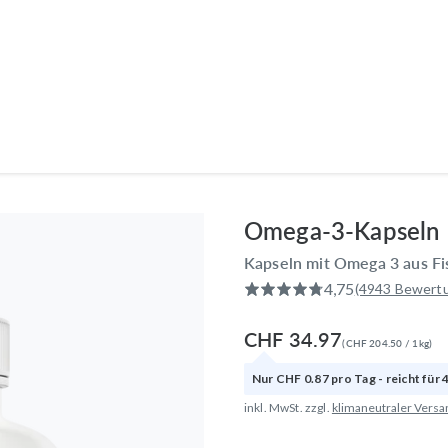
Produkte
Anwendungsbereiche
Wissen
Entdecken
Omega-3-Kapseln
Kapseln mit Omega 3 aus Fi
4,75
(4943 Bewert
CHF 34.97
(
CHF 204.50
/
1
kg
)
Nur
CHF 0.87
pro
Tag
- reicht für
inkl. MwSt. zzgl.
klimaneutraler Versa