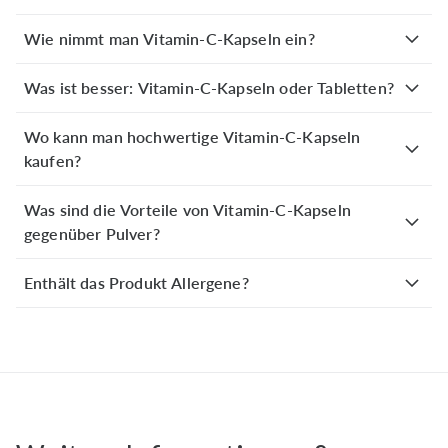
Preis -Leistung ist gut. Die Dosierung ist genau richtig.
Sehr netter Kontakt bei Fragen. Weiter so!
Wie nimmt man Vitamin-C-Kapseln ein?
Was ist besser: Vitamin-C-Kapseln oder Tabletten?
Rita S.
verifizierter Kauf
03. Februar 2026
Wo kann man hochwertige Vitamin-C-Kapseln
Gut verträglich, doch die Kapseln könnten kleiner sein.
kaufen?
Was sind die Vorteile von Vitamin-C-Kapseln
Gabriele B.
verifizierter Kauf
gegenüber Pulver?
22. Januar 2026
Bis jetzt ohne Erkältung durch den Winter gekommen.
Enthält das Produkt Allergene?
Kerstin K.
verifizierter Kauf
20. Januar 2026
Gerade jetzt in der Erkältungszeit nehme ich Vitamin C
und es hilft sehr gut.