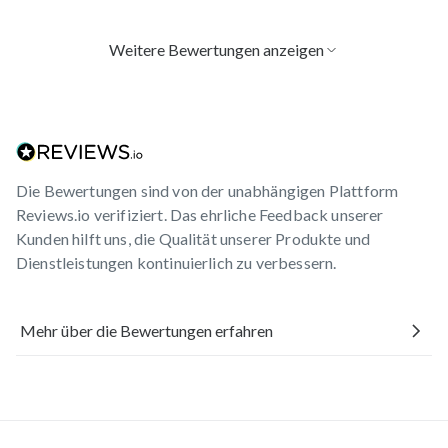
Weitere Bewertungen anzeigen
Florian L.
verifizierter Kauf
10. April 2026
Super Produkt. Nehme jeden Tag eine Kapsel. Tut mir
echt gut.
Die Bewertungen sind von der unabhängigen Plattform
Axel M.
verifizierter Kauf
Reviews.io verifiziert. Das ehrliche Feedback unserer
17. März 2026
Kunden hilft uns, die Qualität unserer Produkte und
Das Produkt macht einen guten Eindruck und ich habe
Dienstleistungen kontinuierlich zu verbessern.
ein gutes Gefühl.
Mehr über die Bewertungen erfahren
Bärbel E.
verifizierter Kauf
13. März 2026
Hat mir über die Erkältungszeit geholfen. Ständig
kranke Enkelkinder, ich blieb gesund. Allerdings nehme
ich noch andere Nahrungsergänzungsmittel dazu.