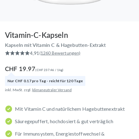
Vitamin-C-Kapseln
Kapseln mit Vitamin C & Hagebutten-Extrakt
4,91
(1260 Bewertungen)
CHF 19.97
(
CHF 237.46
/
1
kg
)
Nur
CHF 0.17
pro
Tag
- reicht für
120
Tage
inkl. MwSt. zzgl.
klimaneutraler Versand
Mit Vitamin C und natürlichem Hagebuttenextrakt
Säuregepuffert, hochdosiert & gut verträglich
Für Immunsystem, Energiestoffwechsel &