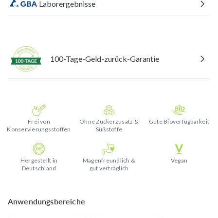
Laborergebnisse
100-Tage-Geld-zurück-Garantie
Frei von
Ohne Zuckerzusatz &
Gute Bioverfügbarkeit
Konservierungsstoffen
Süßstoffe
Hergestellt in
Magenfreundlich &
Vegan
Deutschland
gut verträglich
Anwendungsbereiche