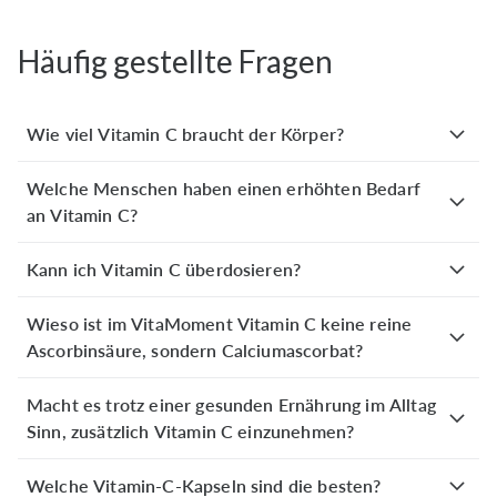
Häufig gestellte Fragen
Margrit M.
verifizierter Kauf
11. März 2026
Hier weiß ich was ich esse aus dem Supermarkt nicht
Wie viel Vitamin C braucht der Körper?
Silke J.
Welche Menschen haben einen erhöhten Bedarf
verifizierter Kauf
an Vitamin C?
12. Februar 2026
Dieses Vitamin C ist super verträglich. Aufgrund einer
chronischen Erkrankung ist mein Immunsystem leider
Kann ich Vitamin C überdosieren?
nicht das Beste, aber ich bin durch die tägliche
Einnahme bislang ohne ein
...
Wieso ist im VitaMoment Vitamin C keine reine
Ascorbinsäure, sondern Calciumascorbat?
Mehr anzeigen
Macht es trotz einer gesunden Ernährung im Alltag
Sinn, zusätzlich Vitamin C einzunehmen?
Heiko S.
verifizierter Kauf
06. Februar 2026
Welche Vitamin-C-Kapseln sind die besten?