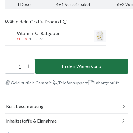
1 Dose
4+1 Vorteilspaket
6+2 Vor
Wähle dein Gratis-Produkt
Vitamin-C-Ratgeber
CHF 0
CHF 9.97
In den Warenkorb
Geld-zurück-Garantie
Telefonsupport
Laborgeprüft
Kurzbeschreibung
Inhaltsstoffe & Einnahme