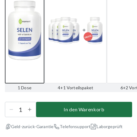
1 Dose
4+1 Vorteilspaket
6+2 Vor
In den Warenkorb
Geld-zurück-Garantie
Telefonsupport
Laborgeprüft