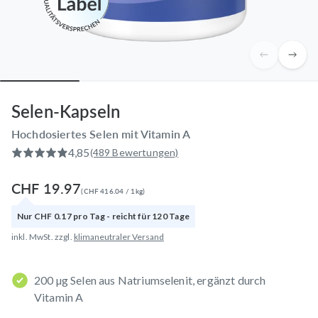
Selen-Kapseln
Hochdosiertes Selen mit Vitamin A
4,85
(489 Bewertungen)
CHF 19.97
(
CHF 416.04
/
1
kg
)
Nur
CHF 0.17
pro
Tag
- reicht für
120
Tage
inkl. MwSt. zzgl.
klimaneutraler Versand
200 µg Selen aus Natriumselenit, ergänzt durch
Vitamin A