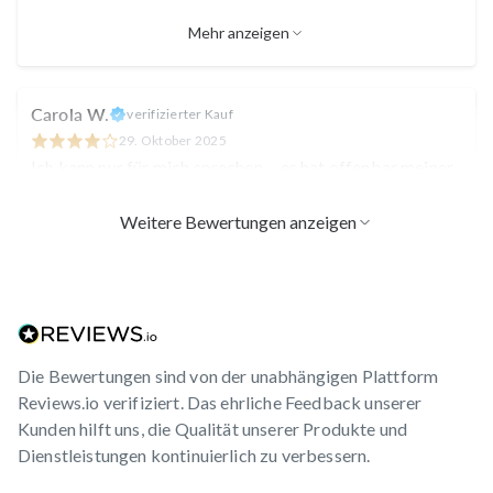
Mehr anzeigen
Carola W.
verifizierter Kauf
29. Oktober 2025
Ich kann nur für mich sprechen ... es hat offenbar meiner
Schilddrüse sehr gut getan ... ich bin dadurch ruhiger und
gelassener geworden.
Weitere Bewertungen anzeigen
Verena K.
verifizierter Kauf
13. Oktober 2025
Ich habe das Gefühl, ich habe durch die Einnahme mehr
Energie bekommen. Zusätzlich hatte ich noch das
Die Bewertungen sind von der unabhängigen Plattform
Eisenprodukt eingenommen, ob es die Kombi war? ;-)
Reviews.io verifiziert. Das ehrliche Feedback unserer
Kunden hilft uns, die Qualität unserer Produkte und
Dienstleistungen kontinuierlich zu verbessern.
Annett G.
verifizierter Kauf