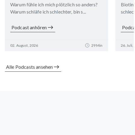
Warum fühle ich mich plötzlich so anders?
Biotin
Warum schläfe ich schlechter, bin s...
schlech
Podcast anhören
Podca
02. August, 2026
29 Min
26. Juli,
Alle Podcasts ansehen